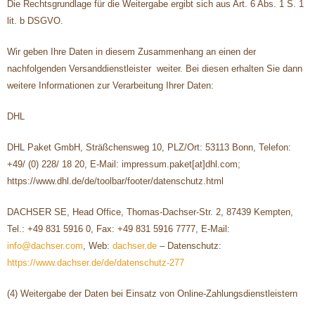
Die Rechtsgrundlage für die Weitergabe ergibt sich aus Art. 6 Abs. 1 S. 1
lit. b DSGVO.
Wir geben Ihre Daten in diesem Zusammenhang an einen der
nachfolgenden Versanddienstleister weiter. Bei diesen erhalten Sie dann
weitere Informationen zur Verarbeitung Ihrer Daten:
DHL
DHL Paket GmbH, Sträßchensweg 10, PLZ/Ort: 53113 Bonn, Telefon:
+49/ (0) 228/ 18 20, E-Mail: impressum.paket[at]dhl.com;
https://www.dhl.de/de/toolbar/footer/datenschutz.html
DACHSER SE, Head Office, Thomas-Dachser-Str. 2, 87439 Kempten,
Tel.: +49 831 5916 0, Fax: +49 831 5916 7777, E-Mail:
info@dachser.com
, Web:
dachser.de
– Datenschutz:
https://www.dachser.de/de/datenschutz-277
(4) Weitergabe der Daten bei Einsatz von Online-Zahlungsdienstleistern