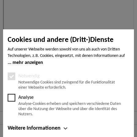
Cookies und andere (Dritt-)Dienste
Auf unserer Webseite werden sowohl von uns als auch von Dritten
Technologien, z.B. Cookies, eingesetzt, mit denen Informationen auf
Ihrem Endgerät gespeichert und/oder von Ihrem Endgerät abgerufen
mehr anzeigen
werden. Bei den Cookies unterscheiden wir folgende Kategorien:
Notwendige Cookies, Analyse-, Marketing- und Statistik-Cookies. Bei
Notwendig
den notwendigen Cookies handelt es sich um solche, die technisch
Notwendige Cookies sind zwingend für die Funktionalität
einer Webseite erforderlich.
notwendig sind, um den von Ihnen gewünschten Dienst
bereitzustellen, die übrigen Cookies werden nur auf Grund einer von
Analyse
Ihnen erteilten Einwilligung gesetzt. Die Einwilligung ist freiwillig.
Analyse-Cookies erheben und speichern verschiedene Daten
Personen, die das 16. Lebensjahr noch nicht vollendet haben,
über die Nutzung der Webseite und über die Identität des
benötigen die Zustimmung der Sorgeberechtigten. Sie können Ihre
Nutzers.
Service Hotline
Entscheidung jederzeit mit Wirkung für die Zukunft widerrufen. Rufen
Sie dazu lediglich den Cookie-Banner erneut auf und ändern Sie Ihre
Weitere Informationen
Shop Service
Einstellungen entsprechend ab. Im Rahmen Ihres Besuchs unserer