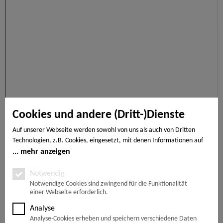
Cookies und andere (Dritt-)Dienste
Auf unserer Webseite werden sowohl von uns als auch von Dritten
Technologien, z.B. Cookies, eingesetzt, mit denen Informationen auf
Ihrem Endgerät gespeichert und/oder von Ihrem Endgerät abgerufen
mehr anzeigen
werden. Bei den Cookies unterscheiden wir folgende Kategorien:
Notwendige Cookies, Analyse-, Marketing- und Statistik-Cookies. Bei
Notwendig
den notwendigen Cookies handelt es sich um solche, die technisch
Notwendige Cookies sind zwingend für die Funktionalität
einer Webseite erforderlich.
notwendig sind, um den von Ihnen gewünschten Dienst
bereitzustellen, die übrigen Cookies werden nur auf Grund einer von
Analyse
Ihnen erteilten Einwilligung gesetzt. Die Einwilligung ist freiwillig.
Analyse-Cookies erheben und speichern verschiedene Daten