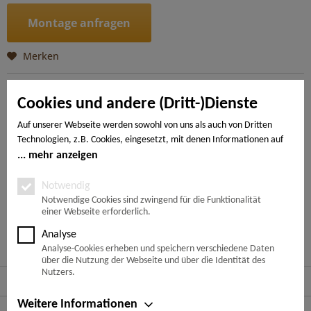
Montage anfragen
Merken
Artikel-Nr.:
4018427541293
Cookies und andere (Dritt-)Dienste
Beschreibung
Auf unserer Webseite werden sowohl von uns als auch von Dritten
Technologien, z.B. Cookies, eingesetzt, mit denen Informationen auf
Die DISANO Premium-Diele im Großformat bringt das
gewisse Etwas in jeden Raum. Der ClassicAqua...
mehr
Ihrem Endgerät gespeichert und/oder von Ihrem Endgerät abgerufen
mehr anzeigen
werden. Bei den Cookies unterscheiden wir folgende Kategorien:
Notwendige Cookies, Analyse-, Marketing- und Statistik-Cookies. Bei
Notwendig
---
den notwendigen Cookies handelt es sich um solche, die technisch
Notwendige Cookies sind zwingend für die Funktionalität
einer Webseite erforderlich.
notwendig sind, um den von Ihnen gewünschten Dienst
bereitzustellen, die übrigen Cookies werden nur auf Grund einer von
Ähnliche Artikel
Analyse
Ihnen erteilten Einwilligung gesetzt. Die Einwilligung ist freiwillig.
Analyse-Cookies erheben und speichern verschiedene Daten
Personen, die das 16. Lebensjahr noch nicht vollendet haben,
über die Nutzung der Webseite und über die Identität des
benötigen die Zustimmung der Sorgeberechtigten. Sie können Ihre
Nutzers.
Service Hotline
Entscheidung jederzeit mit Wirkung für die Zukunft widerrufen. Rufen
Sie dazu lediglich den Cookie-Banner erneut auf und ändern Sie Ihre
Weitere Informationen