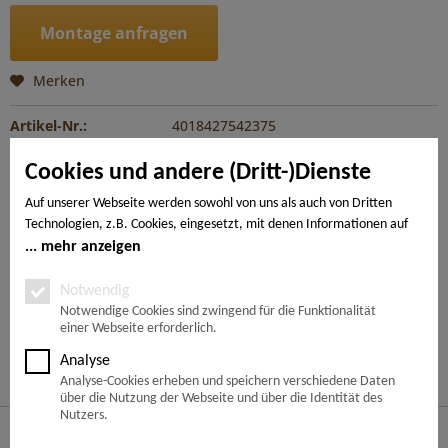
Montage anfragen
Merken
Artikel-Nr.:
4018427542375
Cookies und andere (Dritt-)Dienste
Beschreibung
mehr
Auf unserer Webseite werden sowohl von uns als auch von Dritten
Technologien, z.B. Cookies, eingesetzt, mit denen Informationen auf
Ihrem Endgerät gespeichert und/oder von Ihrem Endgerät abgerufen
mehr anzeigen
---
werden. Bei den Cookies unterscheiden wir folgende Kategorien:
Notwendige Cookies, Analyse-, Marketing- und Statistik-Cookies. Bei
Notwendig
den notwendigen Cookies handelt es sich um solche, die technisch
Notwendige Cookies sind zwingend für die Funktionalität
Ähnliche Artikel
einer Webseite erforderlich.
notwendig sind, um den von Ihnen gewünschten Dienst
bereitzustellen, die übrigen Cookies werden nur auf Grund einer von
Analyse
Kunden haben sich ebenfalls angesehen
Ihnen erteilten Einwilligung gesetzt. Die Einwilligung ist freiwillig.
Analyse-Cookies erheben und speichern verschiedene Daten
Personen, die das 16. Lebensjahr noch nicht vollendet haben,
über die Nutzung der Webseite und über die Identität des
benötigen die Zustimmung der Sorgeberechtigten. Sie können Ihre
Nutzers.
Service Hotline
Entscheidung jederzeit mit Wirkung für die Zukunft widerrufen. Rufen