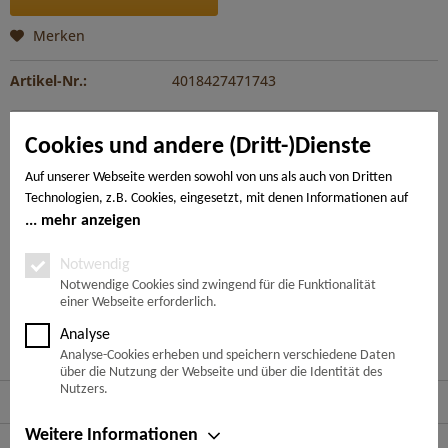
Merken
Artikel-Nr.:
4018427471743
Beschreibung
Cookies und andere (Dritt-)Dienste
Der WaveAqua mit spezieller Surface Protect Oberfläche ist
extrem kratzbeständig und steckt all...
mehr
Auf unserer Webseite werden sowohl von uns als auch von Dritten
Technologien, z.B. Cookies, eingesetzt, mit denen Informationen auf
Ihrem Endgerät gespeichert und/oder von Ihrem Endgerät abgerufen
mehr anzeigen
---
werden. Bei den Cookies unterscheiden wir folgende Kategorien:
Notwendige Cookies, Analyse-, Marketing- und Statistik-Cookies. Bei
Notwendig
den notwendigen Cookies handelt es sich um solche, die technisch
Notwendige Cookies sind zwingend für die Funktionalität
Ähnliche Artikel
einer Webseite erforderlich.
notwendig sind, um den von Ihnen gewünschten Dienst
bereitzustellen, die übrigen Cookies werden nur auf Grund einer von
Analyse
Kunden haben sich ebenfalls angesehen
Ihnen erteilten Einwilligung gesetzt. Die Einwilligung ist freiwillig.
Analyse-Cookies erheben und speichern verschiedene Daten
Personen, die das 16. Lebensjahr noch nicht vollendet haben,
über die Nutzung der Webseite und über die Identität des
benötigen die Zustimmung der Sorgeberechtigten. Sie können Ihre
Nutzers.
Service Hotline
Entscheidung jederzeit mit Wirkung für die Zukunft widerrufen. Rufen
Sie dazu lediglich den Cookie-Banner erneut auf und ändern Sie Ihre
Weitere Informationen
Shop Service