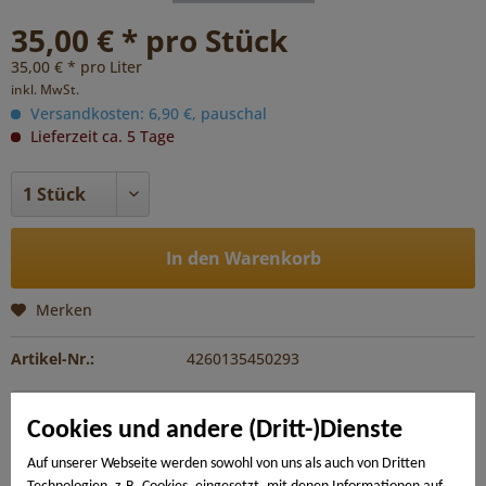
35,00 € * pro Stück
35,00 € * pro Liter
inkl. MwSt.
Versandkosten: 6,90 €, pauschal
Lieferzeit ca. 5 Tage
In den Warenkorb
Merken
Artikel-Nr.:
4260135450293
Beschreibung
Cookies und andere (Dritt-)Dienste
Zur Ersteinpflege und Auffrischung aller vorgeölten
Holzböden.
mehr
Auf unserer Webseite werden sowohl von uns als auch von Dritten