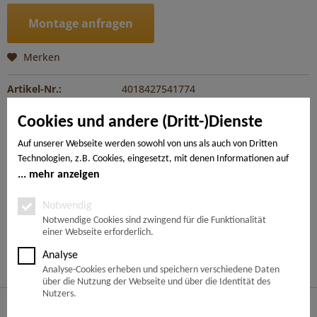
Montage anfragen
Merken
Artikel-Nr.:
4018427541774
Cookies und andere (Dritt-)Dienste
Beschreibung
mehr
Auf unserer Webseite werden sowohl von uns als auch von Dritten
Technologien, z.B. Cookies, eingesetzt, mit denen Informationen auf
Ihrem Endgerät gespeichert und/oder von Ihrem Endgerät abgerufen
mehr anzeigen
---
werden. Bei den Cookies unterscheiden wir folgende Kategorien:
Notwendige Cookies, Analyse-, Marketing- und Statistik-Cookies. Bei
Notwendig
den notwendigen Cookies handelt es sich um solche, die technisch
Notwendige Cookies sind zwingend für die Funktionalität
Ähnliche Artikel
einer Webseite erforderlich.
notwendig sind, um den von Ihnen gewünschten Dienst
bereitzustellen, die übrigen Cookies werden nur auf Grund einer von
Analyse
Kunden haben sich ebenfalls angesehen
Ihnen erteilten Einwilligung gesetzt. Die Einwilligung ist freiwillig.
Analyse-Cookies erheben und speichern verschiedene Daten
Personen, die das 16. Lebensjahr noch nicht vollendet haben,
über die Nutzung der Webseite und über die Identität des
benötigen die Zustimmung der Sorgeberechtigten. Sie können Ihre
Nutzers.
Service Hotline
Entscheidung jederzeit mit Wirkung für die Zukunft widerrufen. Rufen