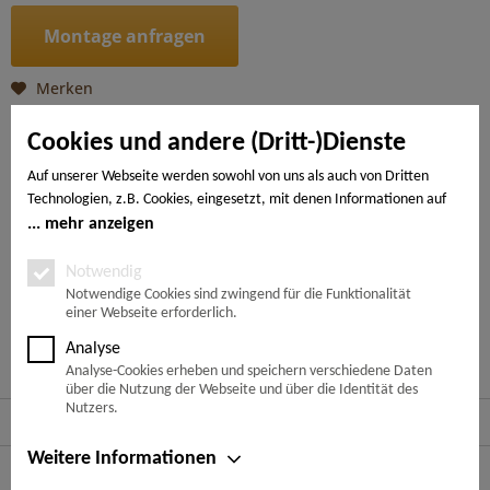
Montage anfragen
Merken
Artikel-Nr.:
4018427542337
Cookies und andere (Dritt-)Dienste
Auf unserer Webseite werden sowohl von uns als auch von Dritten
Beschreibung
Technologien, z.B. Cookies, eingesetzt, mit denen Informationen auf
mehr
Ihrem Endgerät gespeichert und/oder von Ihrem Endgerät abgerufen
mehr anzeigen
werden. Bei den Cookies unterscheiden wir folgende Kategorien:
Notwendige Cookies, Analyse-, Marketing- und Statistik-Cookies. Bei
Notwendig
---
den notwendigen Cookies handelt es sich um solche, die technisch
Notwendige Cookies sind zwingend für die Funktionalität
einer Webseite erforderlich.
notwendig sind, um den von Ihnen gewünschten Dienst
bereitzustellen, die übrigen Cookies werden nur auf Grund einer von
Ähnliche Artikel
Analyse
Ihnen erteilten Einwilligung gesetzt. Die Einwilligung ist freiwillig.
Analyse-Cookies erheben und speichern verschiedene Daten
Personen, die das 16. Lebensjahr noch nicht vollendet haben,
über die Nutzung der Webseite und über die Identität des
benötigen die Zustimmung der Sorgeberechtigten. Sie können Ihre
Nutzers.
Service Hotline
Entscheidung jederzeit mit Wirkung für die Zukunft widerrufen. Rufen
Sie dazu lediglich den Cookie-Banner erneut auf und ändern Sie Ihre
Weitere Informationen
Shop Service
Einstellungen entsprechend ab. Im Rahmen Ihres Besuchs unserer