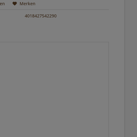
hen
Merken
4018427542290