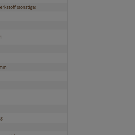
rkstoff (sonstige)
s1
 mm
ig