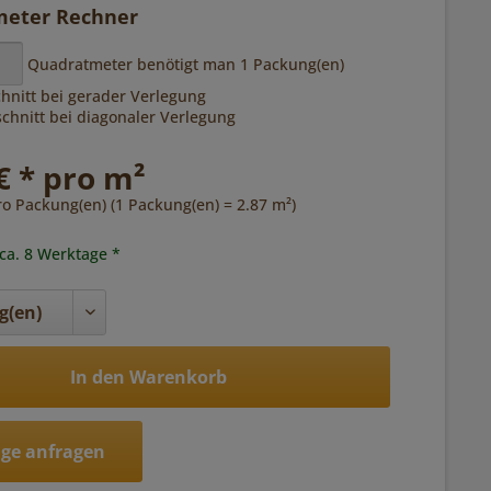
eter Rechner
Quadratmeter benötigt man
1
Packung(en)
hnitt bei gerader Verlegung
hnitt bei diagonaler Verlegung
€ * pro m²
ro Packung(en) (1 Packung(en) = 2.87 m²)
 ca. 8 Werktage *
In den Warenkorb
ge anfragen