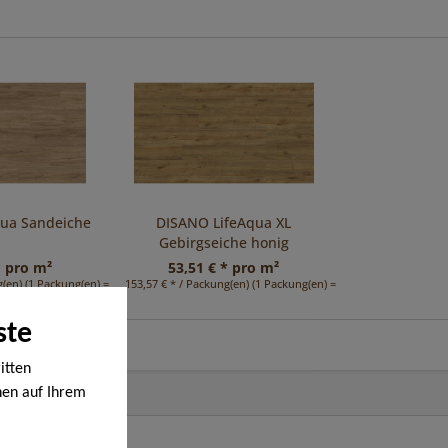
qua Sandeiche
DISANO LifeAqua XL
Gebirgseiche honig
* pro m²
53,51 € * pro m²
(en) (1 Packung(en) = 2,41 m²)
153,57 € * / Packung(en) (1 Packung(en) = 2,87 m²)
ste
itten
nen auf Ihrem
en werden. Bei
ige Cookies,