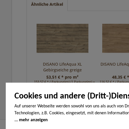
Ähnliche Artikel
DISANO LifeAqua XL
DISANO LifeA
Gebirgseiche greige
53,51 € * pro m²
48,35 € 
153,57 € * / Packung(en) (1 Packung(en) = 2,87 m²)
116,52 € * / Packung
Cookies und andere (Dritt-)Dien
Auf unserer Webseite werden sowohl von uns als auch von Dr
Technologien, z.B. Cookies, eingesetzt, mit denen Informatio
Endgerät gespeichert und/oder von Ihrem Endgerät abgeruf
mehr anzeigen
den Cookies unterscheiden wir folgende Kategorien: Notwend