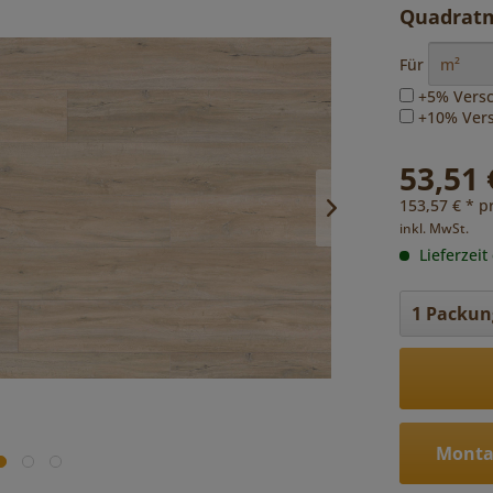
Quadratm
Für
+5% Versc
+10% Versc
53,51 
153,57 € * p
inkl. MwSt.
Lieferzeit
Monta