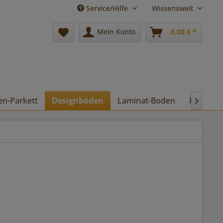
Service/Hilfe
Wissenswelt
Mein Konto
0,00 € *
en-Parkett
Designböden
Laminat-Boden
Pflege
