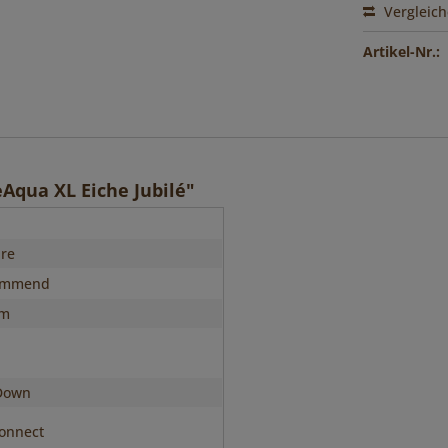
Vergleic
Artikel-Nr.:
Aqua XL Eiche Jubilé"
hre
immend
mm
Down
onnect