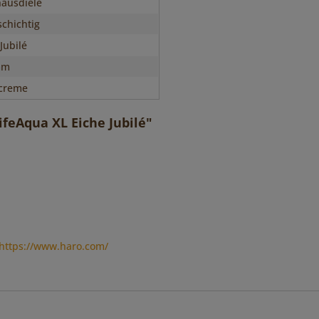
ausdiele
chichtig
Jubilé
mm
creme
feAqua XL Eiche Jubilé"
https://www.haro.com/