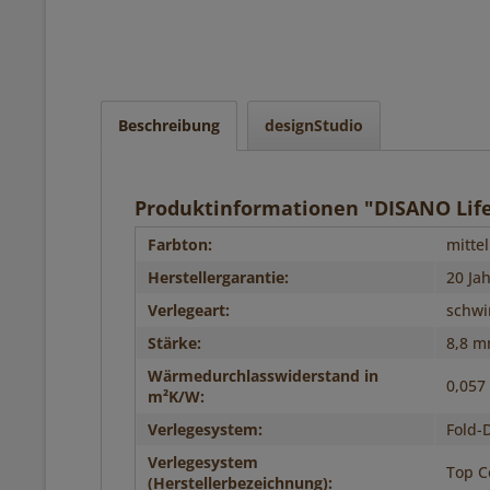
Beschreibung
designStudio
Produktinformationen "DISANO Life
Farbton:
mittel
Herstellergarantie:
20 Ja
Verlegeart:
schw
Stärke:
8,8 
Wärmedurchlasswiderstand in
0,057
m²K/W:
Verlegesystem:
Fold-
Verlegesystem
Top C
(Herstellerbezeichnung):