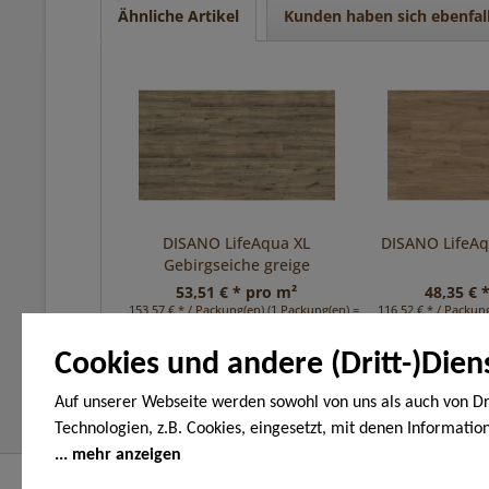
Ähnliche Artikel
Kunden haben sich ebenfal
DISANO LifeAqua XL
DISANO LifeA
Gebirgseiche greige
53,51 € * pro m²
48,35 € 
153,57 € * / Packung(en) (1 Packung(en) = 2,87 m²)
116,52 € * / Packung
Cookies und andere (Dritt-)Dien
Auf unserer Webseite werden sowohl von uns als auch von Dr
Technologien, z.B. Cookies, eingesetzt, mit denen Informatio
Endgerät gespeichert und/oder von Ihrem Endgerät abgeruf
mehr anzeigen
den Cookies unterscheiden wir folgende Kategorien: Notwend