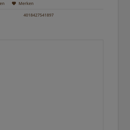
hen
Merken
4018427541897