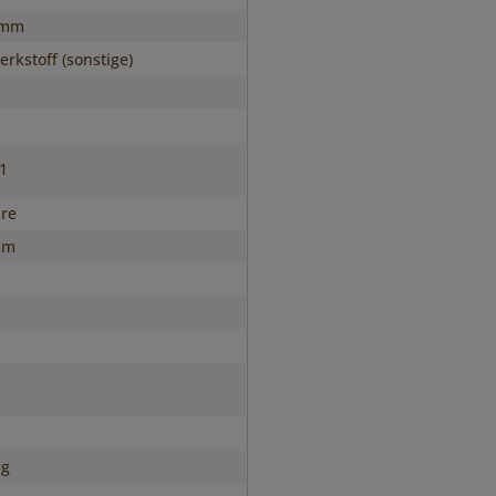
 mm
rkstoff (sonstige)
s1
hre
mm
ig