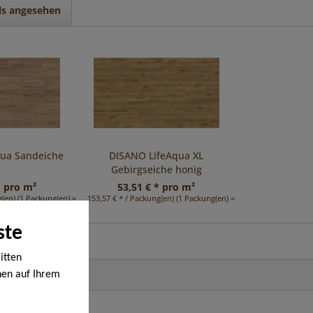
ls angesehen
qua Sandeiche
DISANO LifeAqua XL
Gebirgseiche honig
* pro m²
53,51 € * pro m²
(en) (1 Packung(en) = 2,41 m²)
153,57 € * / Packung(en) (1 Packung(en) = 2,87 m²)
ste
itten
nen auf Ihrem
en werden. Bei
ige Cookies,