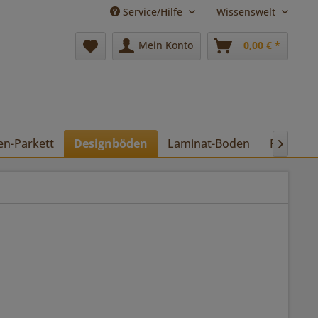
Service/Hilfe
Wissenswelt
Mein Konto
0,00 € *
en-Parkett
Designböden
Laminat-Boden
Pflege
