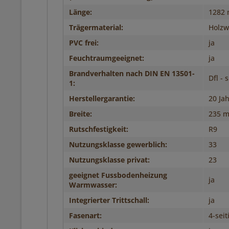
Länge:
1282
Trägermaterial:
Holzwe
PVC frei:
ja
Feuchtraumgeeignet:
ja
Brandverhalten nach DIN EN 13501-
Dfl - 
1:
Herstellergarantie:
20 Ja
Breite:
235 
Rutschfestigkeit:
R9
Nutzungsklasse gewerblich:
33
Nutzungsklasse privat:
23
geeignet Fussbodenheizung
ja
Warmwasser:
Integrierter Trittschall:
ja
Fasenart:
4-seit