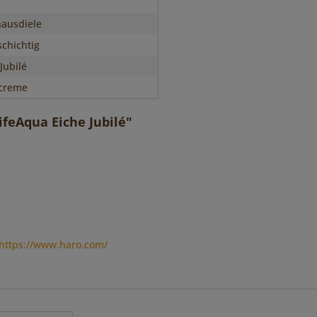
ausdiele
chichtig
Jubilé
creme
feAqua Eiche Jubilé"
https://www.haro.com/