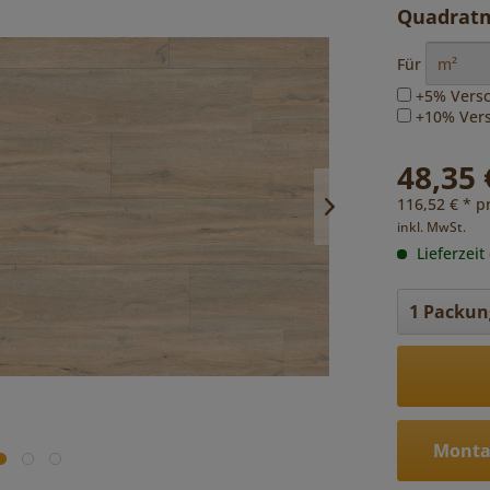
Quadratm
Für
+5% Versc
+10% Versc
48,35 
116,52 € * p
inkl. MwSt.
Lieferzeit
Monta