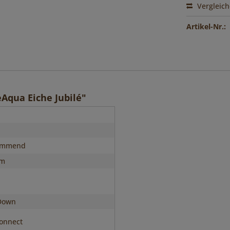
Vergleic
Artikel-Nr.:
Aqua Eiche Jubilé"
immend
mm
Down
onnect