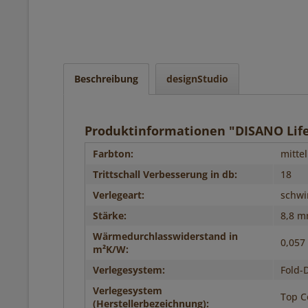
Beschreibung
designStudio
Produktinformationen "DISANO Life
Farbton:
mittel
Trittschall Verbesserung in db:
18
Verlegeart:
schw
Stärke:
8,8 
Wärmedurchlasswiderstand in
0,057
m²K/W:
Verlegesystem:
Fold-
Verlegesystem
Top C
(Herstellerbezeichnung):