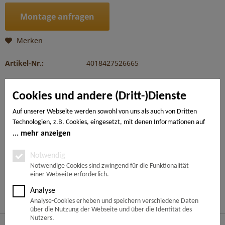
Montage anfragen
Merken
Artikel-Nr.:
4018427526665
Beschreibung
Cookies und andere (Dritt-)Dienste
Ob groß oder klein: Das klassische Dielenformat macht in
jedem Raum eine gute Figur. Durch die...
mehr
Auf unserer Webseite werden sowohl von uns als auch von Dritten
Technologien, z.B. Cookies, eingesetzt, mit denen Informationen auf
Ihrem Endgerät gespeichert und/oder von Ihrem Endgerät abgerufen
mehr anzeigen
---
werden. Bei den Cookies unterscheiden wir folgende Kategorien:
Notwendige Cookies, Analyse-, Marketing- und Statistik-Cookies. Bei
Notwendig
den notwendigen Cookies handelt es sich um solche, die technisch
Notwendige Cookies sind zwingend für die Funktionalität
Ähnliche Artikel
einer Webseite erforderlich.
notwendig sind, um den von Ihnen gewünschten Dienst
bereitzustellen, die übrigen Cookies werden nur auf Grund einer von
Analyse
Kunden haben sich ebenfalls angesehen
Ihnen erteilten Einwilligung gesetzt. Die Einwilligung ist freiwillig.
Analyse-Cookies erheben und speichern verschiedene Daten
Personen, die das 16. Lebensjahr noch nicht vollendet haben,
über die Nutzung der Webseite und über die Identität des
benötigen die Zustimmung der Sorgeberechtigten. Sie können Ihre
Nutzers.
Service Hotline