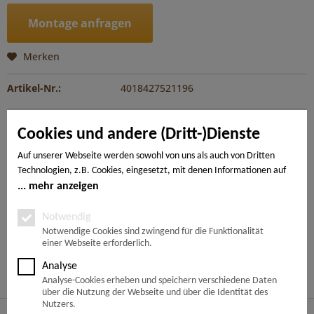
Montage anfragen
Merken
Artikel-Nr.:
4018427521196
Beschreibung
Cookies und andere (Dritt-)Dienste
Ob groß oder klein: Das klassische Dielenformat macht in
jedem Raum eine gute Figur. Durch die...
mehr
Auf unserer Webseite werden sowohl von uns als auch von Dritten
Technologien, z.B. Cookies, eingesetzt, mit denen Informationen auf
Ihrem Endgerät gespeichert und/oder von Ihrem Endgerät abgerufen
mehr anzeigen
---
werden. Bei den Cookies unterscheiden wir folgende Kategorien:
Notwendige Cookies, Analyse-, Marketing- und Statistik-Cookies. Bei
Notwendig
den notwendigen Cookies handelt es sich um solche, die technisch
Notwendige Cookies sind zwingend für die Funktionalität
Ähnliche Artikel
einer Webseite erforderlich.
notwendig sind, um den von Ihnen gewünschten Dienst
bereitzustellen, die übrigen Cookies werden nur auf Grund einer von
Analyse
Kunden haben sich ebenfalls angesehen
Ihnen erteilten Einwilligung gesetzt. Die Einwilligung ist freiwillig.
Analyse-Cookies erheben und speichern verschiedene Daten
Personen, die das 16. Lebensjahr noch nicht vollendet haben,
über die Nutzung der Webseite und über die Identität des
benötigen die Zustimmung der Sorgeberechtigten. Sie können Ihre
Nutzers.
Service Hotline