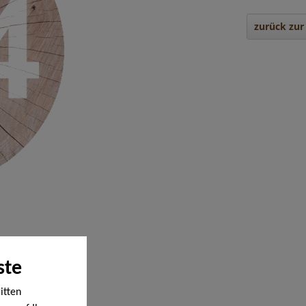
zurück zur 
ste
itten