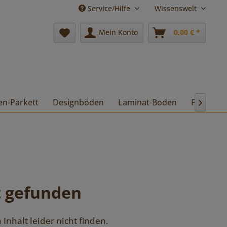
Service/Hilfe
Wissenswelt
Mein Konto
0,00 € *
en-Parkett
Designböden
Laminat-Boden
Pflege

t gefunden
Inhalt leider nicht finden.