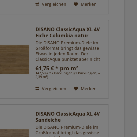
Vergleichen
Merken
DISANO ClassicAqua XL 4V
Eiche Columbia natur
Die DISANO Premium-Diele im
Großformat bringt das gewisse
Etwas in jeden Raum. Der
ClassicAqua punktet aber nicht
nur ästhetisch mit
61,75 € * pro m²
verschiedenen, besonders
147,58 € * / Packung(en) (1 Packung(en) =
exklusiven Oberflächen, sondern
2,39 m²)
sorgt mit seiner...
Vergleichen
Merken
DISANO ClassicAqua XL 4V
Sandeiche
Die DISANO Premium-Diele im
Großformat bringt das gewisse