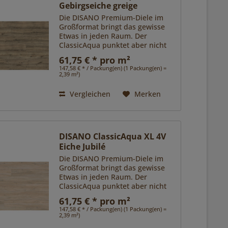
Gebirgseiche greige
Die DISANO Premium-Diele im
Großformat bringt das gewisse
Etwas in jeden Raum. Der
ClassicAqua punktet aber nicht
nur ästhetisch mit
61,75 € * pro m²
verschiedenen, besonders
147,58 € * / Packung(en) (1 Packung(en) =
exklusiven Oberflächen, sondern
2,39 m²)
sorgt mit seiner...
Vergleichen
Merken
DISANO ClassicAqua XL 4V
Eiche Jubilé
Die DISANO Premium-Diele im
Großformat bringt das gewisse
Etwas in jeden Raum. Der
ClassicAqua punktet aber nicht
nur ästhetisch mit
61,75 € * pro m²
verschiedenen, besonders
147,58 € * / Packung(en) (1 Packung(en) =
exklusiven Oberflächen, sondern
2,39 m²)
sorgt mit seiner...