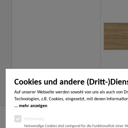
Cookies und andere (Dritt-)Dien
Auf unserer Webseite werden sowohl von uns als auch von Dr
Technologien, z.B. Cookies, eingesetzt, mit denen Informatio
Endgerät gespeichert und/oder von Ihrem Endgerät abgeruf
mehr anzeigen
den Cookies unterscheiden wir folgende Kategorien: Notwend
Service Hotline
Shop Servi
Notwendig
Analyse-, Marketing- und Statistik-Cookies. Bei den notwend
Notwendige Cookies sind zwingend für die Funktionalität einer W
handelt es sich um solche, die technisch notwendig sind, um
Vertrag wide