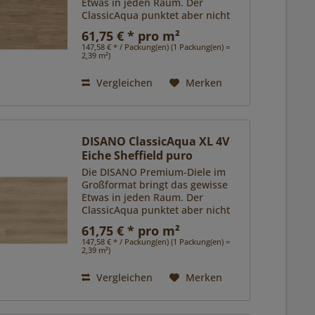
Etwas in jeden Raum. Der
ClassicAqua punktet aber nicht
nur ästhetisch mit
61,75 € * pro m²
verschiedenen, besonders
147,58 € * / Packung(en) (1 Packung(en) =
exklusiven Oberflächen, sondern
2,39 m²)
sorgt mit seiner...
Vergleichen
Merken
DISANO ClassicAqua XL 4V
Eiche Sheffield puro
Die DISANO Premium-Diele im
Großformat bringt das gewisse
Etwas in jeden Raum. Der
ClassicAqua punktet aber nicht
nur ästhetisch mit
61,75 € * pro m²
verschiedenen, besonders
147,58 € * / Packung(en) (1 Packung(en) =
exklusiven Oberflächen, sondern
2,39 m²)
sorgt mit seiner...
Vergleichen
Merken