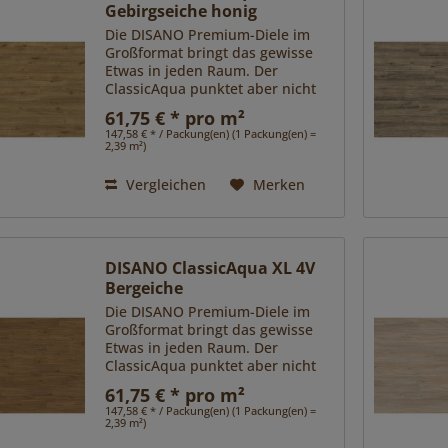
Gebirgseiche honig
Die DISANO Premium-Diele im
Großformat bringt das gewisse
Etwas in jeden Raum. Der
ClassicAqua punktet aber nicht
nur ästhetisch mit
61,75 € * pro m²
verschiedenen, besonders
147,58 € * / Packung(en) (1 Packung(en) =
exklusiven Oberflächen, sondern
2,39 m²)
sorgt mit seiner...
Vergleichen
Merken
DISANO ClassicAqua XL 4V
Bergeiche
Die DISANO Premium-Diele im
Großformat bringt das gewisse
Etwas in jeden Raum. Der
ClassicAqua punktet aber nicht
nur ästhetisch mit
61,75 € * pro m²
verschiedenen, besonders
147,58 € * / Packung(en) (1 Packung(en) =
exklusiven Oberflächen, sondern
2,39 m²)
sorgt mit seiner...