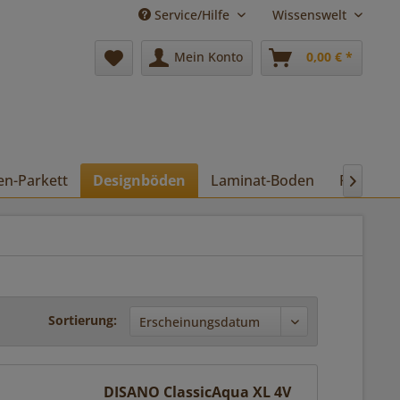
Service/Hilfe
Wissenswelt
Mein Konto
0,00 € *
en-Parkett
Designböden
Laminat-Boden
Pflege

Sortierung:
DISANO ClassicAqua XL 4V