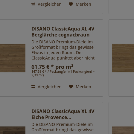
Vergleichen
Merken
DISANO ClassicAqua XL 4V
Berglärche cognacbraun
Die DISANO Premium-Diele im
Großformat bringt das gewisse
Etwas in jeden Raum. Der
ClassicAqua punktet aber nicht
nur ästhetisch mit
61,75 € * pro m²
verschiedenen, besonders
147,58 € * / Packung(en) (1 Packung(en) =
exklusiven Oberflächen, sondern
2,39 m²)
sorgt mit seiner...
Vergleichen
Merken
DISANO ClassicAqua XL 4V
Eiche Provence...
Die DISANO Premium-Diele im
Großformat bringt das gewisse