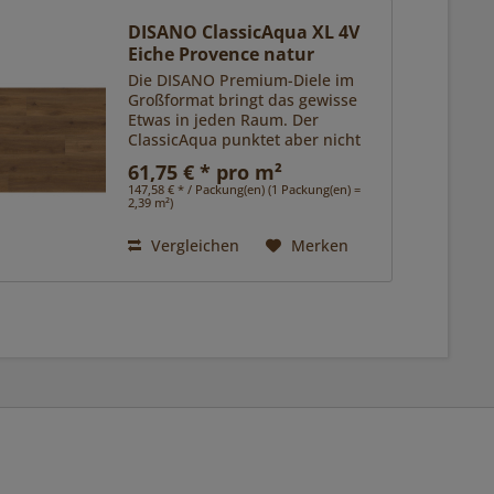
DISANO ClassicAqua XL 4V
Eiche Provence natur
Die DISANO Premium-Diele im
Großformat bringt das gewisse
Etwas in jeden Raum. Der
ClassicAqua punktet aber nicht
nur ästhetisch mit
61,75 € * pro m²
verschiedenen, besonders
147,58 € * / Packung(en) (1 Packung(en) =
exklusiven Oberflächen, sondern
2,39 m²)
sorgt mit seiner...
Vergleichen
Merken