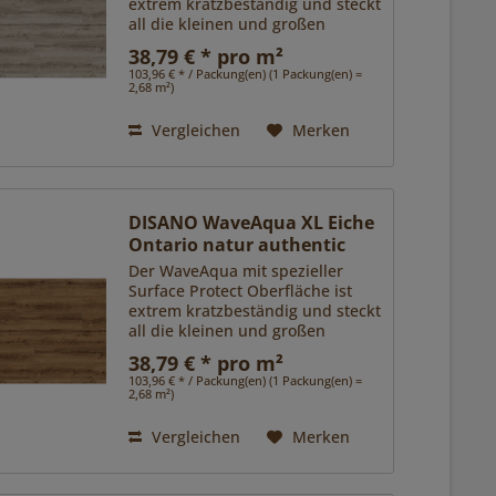
extrem kratzbeständig und steckt
all die kleinen und großen
Herausforderungen des Alltags
38,79 € * pro m²
locker weg. Zudem ist er dank
103,96 € * / Packung(en) (1 Packung(en) =
Nässeschutz unempfindlich
2,68 m²)
gegen Spritzer und Pfützen.
Das...
Vergleichen
Merken
DISANO WaveAqua XL Eiche
Ontario natur authentic
Der WaveAqua mit spezieller
Surface Protect Oberfläche ist
extrem kratzbeständig und steckt
all die kleinen und großen
Herausforderungen des Alltags
38,79 € * pro m²
locker weg. Zudem ist er dank
103,96 € * / Packung(en) (1 Packung(en) =
Nässeschutz unempfindlich
2,68 m²)
gegen Spritzer und Pfützen.
Das...
Vergleichen
Merken