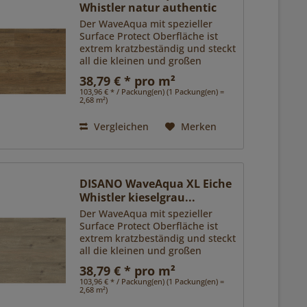
Whistler natur authentic
Der WaveAqua mit spezieller
Surface Protect Oberfläche ist
extrem kratzbeständig und steckt
all die kleinen und großen
Herausforderungen des Alltags
38,79 € * pro m²
locker weg. Zudem ist er dank
103,96 € * / Packung(en) (1 Packung(en) =
Nässeschutz unempfindlich
2,68 m²)
gegen Spritzer und Pfützen.
Das...
Vergleichen
Merken
DISANO WaveAqua XL Eiche
Whistler kieselgrau...
Der WaveAqua mit spezieller
Surface Protect Oberfläche ist
extrem kratzbeständig und steckt
all die kleinen und großen
Herausforderungen des Alltags
38,79 € * pro m²
locker weg. Zudem ist er dank
103,96 € * / Packung(en) (1 Packung(en) =
Nässeschutz unempfindlich
2,68 m²)
gegen Spritzer und Pfützen.