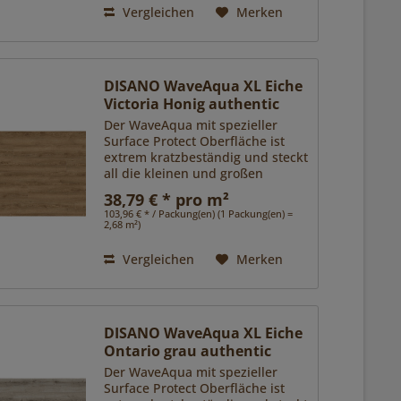
Das...
Vergleichen
Merken
DISANO WaveAqua XL Eiche
Victoria Honig authentic
Der WaveAqua mit spezieller
Surface Protect Oberfläche ist
extrem kratzbeständig und steckt
all die kleinen und großen
Herausforderungen des Alltags
38,79 € * pro m²
locker weg. Zudem ist er dank
103,96 € * / Packung(en) (1 Packung(en) =
Nässeschutz unempfindlich
2,68 m²)
gegen Spritzer und Pfützen.
Das...
Vergleichen
Merken
DISANO WaveAqua XL Eiche
Ontario grau authentic
Der WaveAqua mit spezieller
Surface Protect Oberfläche ist