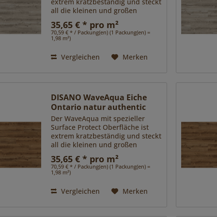
extrem kratzbeständig und steckt
all die kleinen und großen
Herausforderungen des Alltags
35,65 € * pro m²
locker weg. Zudem ist er dank
70,59 € * / Packung(en) (1 Packung(en) =
Nässeschutz unempfindlich
1,98 m²)
gegen Spritzer und Pfützen.
Das...
Vergleichen
Merken
DISANO WaveAqua Eiche
Ontario natur authentic
Der WaveAqua mit spezieller
Surface Protect Oberfläche ist
extrem kratzbeständig und steckt
all die kleinen und großen
Herausforderungen des Alltags
35,65 € * pro m²
locker weg. Zudem ist er dank
70,59 € * / Packung(en) (1 Packung(en) =
Nässeschutz unempfindlich
1,98 m²)
gegen Spritzer und Pfützen.
Das...
Vergleichen
Merken