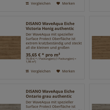
Das...
Vergleichen
Merken
DISANO WaveAqua Eiche
Victoria Honig authentic
Der WaveAqua mit spezieller
Surface Protect Oberfläche ist
extrem kratzbeständig und steckt
all die kleinen und großen
Herausforderungen des Alltags
35,65 € * pro m²
locker weg. Zudem ist er dank
70,59 € * / Packung(en) (1 Packung(en) =
Nässeschutz unempfindlich
1,98 m²)
gegen Spritzer und Pfützen.
Das...
Vergleichen
Merken
DISANO WaveAqua Eiche
Ontario grau authentic
Der WaveAqua mit spezieller
Surface Protect Oberfläche ist