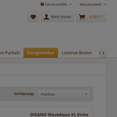
Service/Hilfe
Wissenswelt
Mein Konto
0,00 € *
en-Parkett
Designböden
Laminat-Boden
Pflege

Sortierung:
DISANO WaveAqua XL Eiche