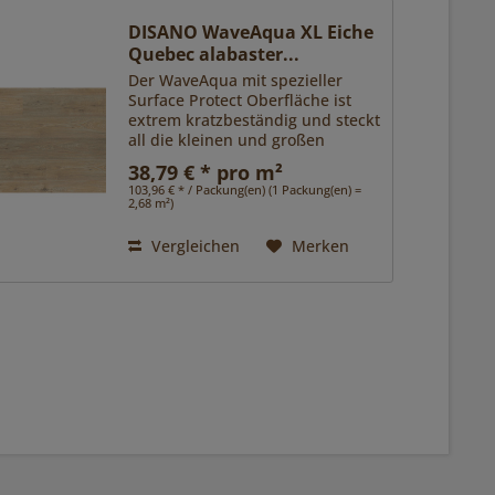
DISANO WaveAqua XL Eiche
Quebec alabaster...
Der WaveAqua mit spezieller
Surface Protect Oberfläche ist
extrem kratzbeständig und steckt
all die kleinen und großen
Herausforderungen des Alltags
38,79 € * pro m²
locker weg. Zudem ist er dank
103,96 € * / Packung(en) (1 Packung(en) =
Nässeschutz unempfindlich
2,68 m²)
gegen Spritzer und Pfützen.
Das...
Vergleichen
Merken