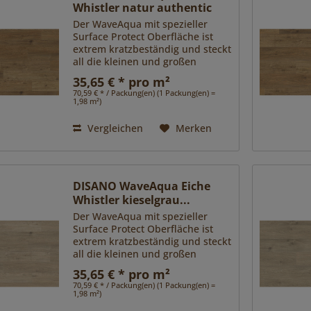
Whistler natur authentic
Der WaveAqua mit spezieller
Surface Protect Oberfläche ist
extrem kratzbeständig und steckt
all die kleinen und großen
Herausforderungen des Alltags
35,65 € * pro m²
locker weg. Zudem ist er dank
70,59 € * / Packung(en) (1 Packung(en) =
Nässeschutz unempfindlich
1,98 m²)
gegen Spritzer und Pfützen.
Das...
Vergleichen
Merken
DISANO WaveAqua Eiche
Whistler kieselgrau...
Der WaveAqua mit spezieller
Surface Protect Oberfläche ist
extrem kratzbeständig und steckt
all die kleinen und großen
Herausforderungen des Alltags
35,65 € * pro m²
locker weg. Zudem ist er dank
70,59 € * / Packung(en) (1 Packung(en) =
Nässeschutz unempfindlich
1,98 m²)
gegen Spritzer und Pfützen.