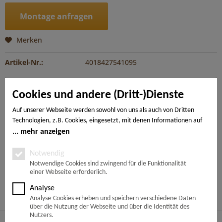
Montage anfragen
Merken
Artikel-Nr.:
4018427541095
Beschreibung
Cookies und andere (Dritt-)Dienste
Die DISANO Premium-Diele im Großformat bringt das
gewisse Etwas in jeden Raum. Der ClassicAqua...
mehr
Auf unserer Webseite werden sowohl von uns als auch von Dritten
Technologien, z.B. Cookies, eingesetzt, mit denen Informationen auf
Ihrem Endgerät gespeichert und/oder von Ihrem Endgerät abgerufen
mehr anzeigen
---
werden. Bei den Cookies unterscheiden wir folgende Kategorien:
Notwendige Cookies, Analyse-, Marketing- und Statistik-Cookies. Bei
Notwendig
den notwendigen Cookies handelt es sich um solche, die technisch
Notwendige Cookies sind zwingend für die Funktionalität
Ähnliche Artikel
einer Webseite erforderlich.
notwendig sind, um den von Ihnen gewünschten Dienst
bereitzustellen, die übrigen Cookies werden nur auf Grund einer von
Analyse
Kunden haben sich ebenfalls angesehen
Ihnen erteilten Einwilligung gesetzt. Die Einwilligung ist freiwillig.
Analyse-Cookies erheben und speichern verschiedene Daten
Personen, die das 16. Lebensjahr noch nicht vollendet haben,
über die Nutzung der Webseite und über die Identität des
benötigen die Zustimmung der Sorgeberechtigten. Sie können Ihre
Nutzers.
Service Hotline