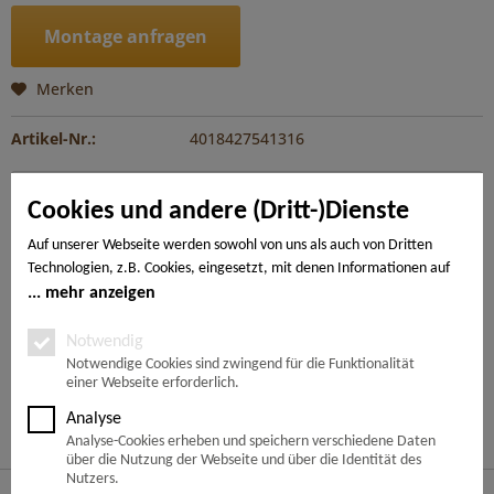
Montage anfragen
Merken
Artikel-Nr.:
4018427541316
Beschreibung
Cookies und andere (Dritt-)Dienste
Die DISANO Premium-Diele im Großformat bringt das
gewisse Etwas in jeden Raum. Der ClassicAqua...
mehr
Auf unserer Webseite werden sowohl von uns als auch von Dritten
Technologien, z.B. Cookies, eingesetzt, mit denen Informationen auf
Ihrem Endgerät gespeichert und/oder von Ihrem Endgerät abgerufen
mehr anzeigen
---
werden. Bei den Cookies unterscheiden wir folgende Kategorien:
Notwendige Cookies, Analyse-, Marketing- und Statistik-Cookies. Bei
Notwendig
den notwendigen Cookies handelt es sich um solche, die technisch
Notwendige Cookies sind zwingend für die Funktionalität
Ähnliche Artikel
einer Webseite erforderlich.
notwendig sind, um den von Ihnen gewünschten Dienst
bereitzustellen, die übrigen Cookies werden nur auf Grund einer von
Analyse
Kunden haben sich ebenfalls angesehen
Ihnen erteilten Einwilligung gesetzt. Die Einwilligung ist freiwillig.
Analyse-Cookies erheben und speichern verschiedene Daten
Personen, die das 16. Lebensjahr noch nicht vollendet haben,
über die Nutzung der Webseite und über die Identität des
benötigen die Zustimmung der Sorgeberechtigten. Sie können Ihre
Nutzers.
Service Hotline