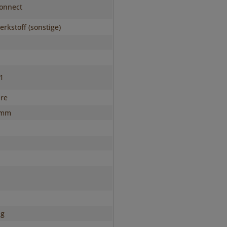
onnect
rkstoff (sonstige)
s1
hre
 mm
ig