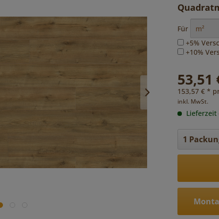
Quadratm
Für
+5% Versc
+10% Versc
53,51 
153,57 € * p
inkl. MwSt.
Lieferzeit
Monta