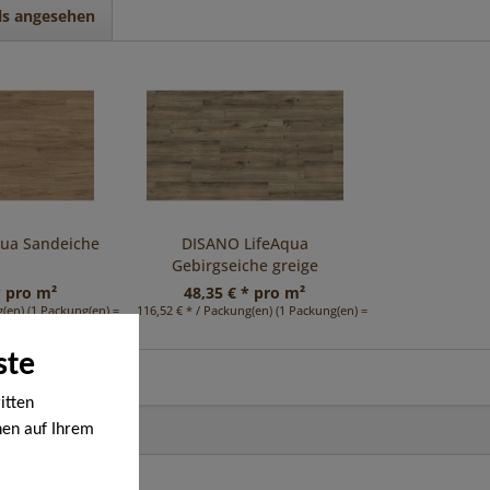
ls angesehen
qua Sandeiche
DISANO LifeAqua
Gebirgseiche greige
* pro m²
48,35 € * pro m²
(en) (1 Packung(en) = 2,41 m²)
116,52 € * / Packung(en) (1 Packung(en) = 2,41 m²)
ste
itten
nen auf Ihrem
en werden. Bei
ige Cookies,