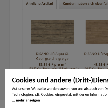
Ähnliche Artikel
Kunden haben sich ebenfal
DISANO LifeAqua XL
DISANO LifeA
Gebirgseiche greige
53,51 € * pro m²
48,35 € 
153,57 € * / Packung(en) (1 Packung(en) = 2,87 m²)
116,52 € * / Packung
Cookies und andere (Dritt-)Dien
Auf unserer Webseite werden sowohl von uns als auch von Dr
Technologien, z.B. Cookies, eingesetzt, mit denen Informatio
Endgerät gespeichert und/oder von Ihrem Endgerät abgeruf
mehr anzeigen
den Cookies unterscheiden wir folgende Kategorien: Notwend