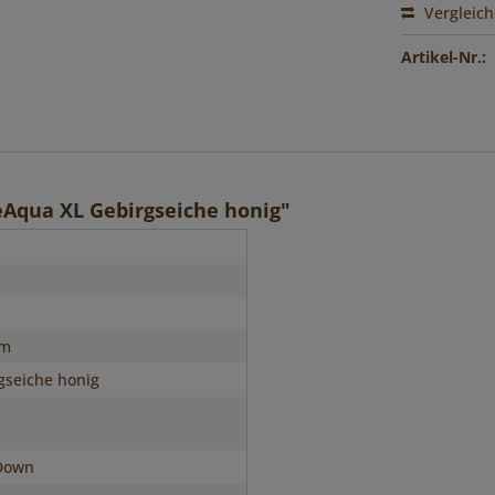
Vergleic
Artikel-Nr.:
Aqua XL Gebirgseiche honig"
n
mm
gseiche honig
Down