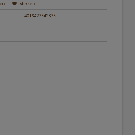
hen
Merken
4018427542375