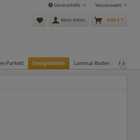
Service/Hilfe
Wissenswelt
Mein Konto
0,00 € *
en-Parkett
Designböden
Laminat-Boden
Pflege
