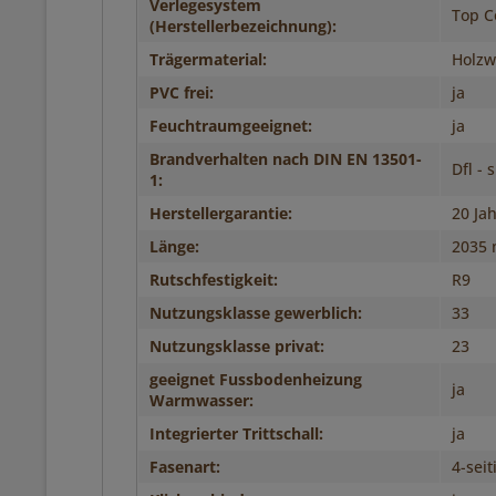
Verlegesystem
Top C
(Herstellerbezeichnung):
Trägermaterial:
Holzwe
PVC frei:
ja
Feuchtraumgeeignet:
ja
Brandverhalten nach DIN EN 13501-
Dfl - 
1:
Herstellergarantie:
20 Ja
Länge:
2035
Rutschfestigkeit:
R9
Nutzungsklasse gewerblich:
33
Nutzungsklasse privat:
23
geeignet Fussbodenheizung
ja
Warmwasser:
Integrierter Trittschall:
ja
Fasenart:
4-seit