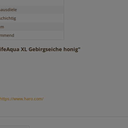
ausdiele
chichtig
mm
immend
ifeAqua XL Gebirgseiche honig"
https://www.haro.com/