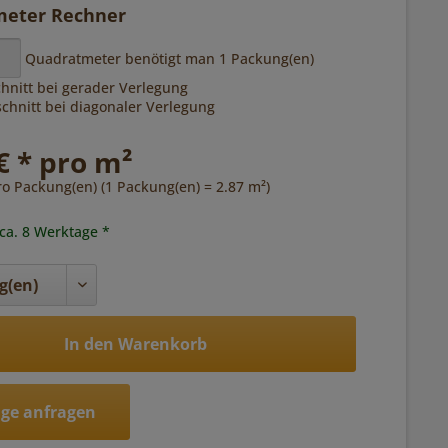
eter Rechner
Quadratmeter benötigt man
1
Packung(en)
hnitt bei gerader Verlegung
hnitt bei diagonaler Verlegung
€ * pro m²
ro Packung(en) (1 Packung(en) = 2.87 m²)
 ca. 8 Werktage *
In den Warenkorb
ge anfragen