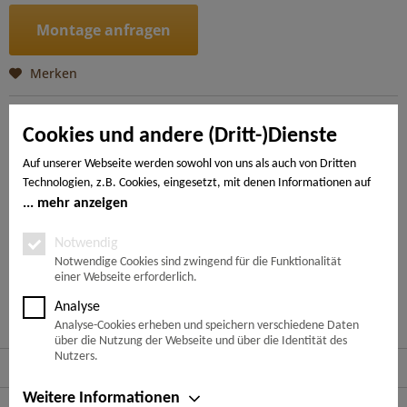
Montage anfragen
Merken
Artikel-Nr.:
4018427471675
Cookies und andere (Dritt-)Dienste
Beschreibung
Auf unserer Webseite werden sowohl von uns als auch von Dritten
Technologien, z.B. Cookies, eingesetzt, mit denen Informationen auf
Der WaveAqua mit spezieller Surface Protect Oberfläche ist
extrem kratzbeständig und steckt all...
mehr
Ihrem Endgerät gespeichert und/oder von Ihrem Endgerät abgerufen
mehr anzeigen
werden. Bei den Cookies unterscheiden wir folgende Kategorien:
Notwendige Cookies, Analyse-, Marketing- und Statistik-Cookies. Bei
Notwendig
---
den notwendigen Cookies handelt es sich um solche, die technisch
Notwendige Cookies sind zwingend für die Funktionalität
einer Webseite erforderlich.
notwendig sind, um den von Ihnen gewünschten Dienst
bereitzustellen, die übrigen Cookies werden nur auf Grund einer von
Ähnliche Artikel
Analyse
Ihnen erteilten Einwilligung gesetzt. Die Einwilligung ist freiwillig.
Analyse-Cookies erheben und speichern verschiedene Daten
Personen, die das 16. Lebensjahr noch nicht vollendet haben,
über die Nutzung der Webseite und über die Identität des
benötigen die Zustimmung der Sorgeberechtigten. Sie können Ihre
Nutzers.
Service Hotline
Entscheidung jederzeit mit Wirkung für die Zukunft widerrufen. Rufen
Sie dazu lediglich den Cookie-Banner erneut auf und ändern Sie Ihre
Weitere Informationen