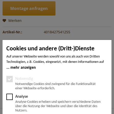
Montage anfragen
Merken
Artikel-Nr.:
4018427541255
Beschreibung
Cookies und andere (Dritt-)Dienste
Die DISANO Premium-Diele im Großformat bringt das
gewisse Etwas in jeden Raum. Der ClassicAqua...
mehr
Auf unserer Webseite werden sowohl von uns als auch von Dritten
Technologien, z.B. Cookies, eingesetzt, mit denen Informationen auf
Ihrem Endgerät gespeichert und/oder von Ihrem Endgerät abgerufen
mehr anzeigen
---
werden. Bei den Cookies unterscheiden wir folgende Kategorien:
Notwendige Cookies, Analyse-, Marketing- und Statistik-Cookies. Bei
Notwendig
den notwendigen Cookies handelt es sich um solche, die technisch
Notwendige Cookies sind zwingend für die Funktionalität
Ähnliche Artikel
einer Webseite erforderlich.
notwendig sind, um den von Ihnen gewünschten Dienst
bereitzustellen, die übrigen Cookies werden nur auf Grund einer von
Analyse
Kunden haben sich ebenfalls angesehen
Ihnen erteilten Einwilligung gesetzt. Die Einwilligung ist freiwillig.
Analyse-Cookies erheben und speichern verschiedene Daten
Personen, die das 16. Lebensjahr noch nicht vollendet haben,
über die Nutzung der Webseite und über die Identität des
benötigen die Zustimmung der Sorgeberechtigten. Sie können Ihre
Nutzers.
Service Hotline