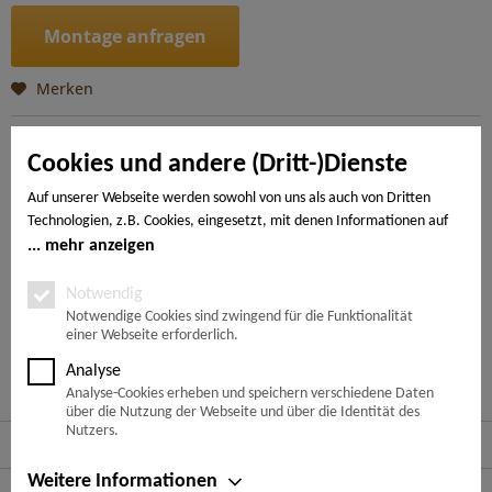
Montage anfragen
Merken
Artikel-Nr.:
4018427471736
Cookies und andere (Dritt-)Dienste
Beschreibung
Auf unserer Webseite werden sowohl von uns als auch von Dritten
Technologien, z.B. Cookies, eingesetzt, mit denen Informationen auf
Der WaveAqua mit spezieller Surface Protect Oberfläche ist
extrem kratzbeständig und steckt all...
mehr
Ihrem Endgerät gespeichert und/oder von Ihrem Endgerät abgerufen
mehr anzeigen
werden. Bei den Cookies unterscheiden wir folgende Kategorien:
Notwendige Cookies, Analyse-, Marketing- und Statistik-Cookies. Bei
Notwendig
---
den notwendigen Cookies handelt es sich um solche, die technisch
Notwendige Cookies sind zwingend für die Funktionalität
einer Webseite erforderlich.
notwendig sind, um den von Ihnen gewünschten Dienst
bereitzustellen, die übrigen Cookies werden nur auf Grund einer von
Ähnliche Artikel
Analyse
Ihnen erteilten Einwilligung gesetzt. Die Einwilligung ist freiwillig.
Analyse-Cookies erheben und speichern verschiedene Daten
Personen, die das 16. Lebensjahr noch nicht vollendet haben,
über die Nutzung der Webseite und über die Identität des
benötigen die Zustimmung der Sorgeberechtigten. Sie können Ihre
Nutzers.
Service Hotline
Entscheidung jederzeit mit Wirkung für die Zukunft widerrufen. Rufen
Sie dazu lediglich den Cookie-Banner erneut auf und ändern Sie Ihre
Weitere Informationen