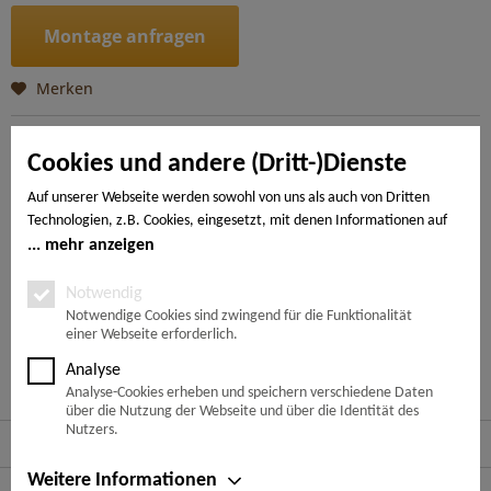
Montage anfragen
Merken
Artikel-Nr.:
4018427307271
Cookies und andere (Dritt-)Dienste
Beschreibung
Auf unserer Webseite werden sowohl von uns als auch von Dritten
Technologien, z.B. Cookies, eingesetzt, mit denen Informationen auf
Moderne Wohntrends sind frei von üppiger, den Raum
einengender Möblierung. Weniger ist mehr -...
mehr
Ihrem Endgerät gespeichert und/oder von Ihrem Endgerät abgerufen
mehr anzeigen
werden. Bei den Cookies unterscheiden wir folgende Kategorien:
Notwendige Cookies, Analyse-, Marketing- und Statistik-Cookies. Bei
Notwendig
---
den notwendigen Cookies handelt es sich um solche, die technisch
Notwendige Cookies sind zwingend für die Funktionalität
einer Webseite erforderlich.
notwendig sind, um den von Ihnen gewünschten Dienst
bereitzustellen, die übrigen Cookies werden nur auf Grund einer von
Ähnliche Artikel
Analyse
Ihnen erteilten Einwilligung gesetzt. Die Einwilligung ist freiwillig.
Analyse-Cookies erheben und speichern verschiedene Daten
Personen, die das 16. Lebensjahr noch nicht vollendet haben,
über die Nutzung der Webseite und über die Identität des
benötigen die Zustimmung der Sorgeberechtigten. Sie können Ihre
Nutzers.
Service Hotline
Entscheidung jederzeit mit Wirkung für die Zukunft widerrufen. Rufen
Sie dazu lediglich den Cookie-Banner erneut auf und ändern Sie Ihre
Weitere Informationen