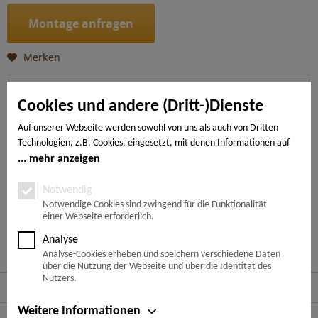
Montage anfragen
Merken
Artikel-Nr.:
4018427350482
Cookies und andere (Dritt-)Dienste
Beschreibung
Auf unserer Webseite werden sowohl von uns als auch von Dritten
Technologien, z.B. Cookies, eingesetzt, mit denen Informationen auf
Moderne Wohntrends sind frei von üppiger, den Raum
einengender Möblierung. Weniger ist mehr -...
mehr
Ihrem Endgerät gespeichert und/oder von Ihrem Endgerät abgerufen
mehr anzeigen
werden. Bei den Cookies unterscheiden wir folgende Kategorien:
Notwendige Cookies, Analyse-, Marketing- und Statistik-Cookies. Bei
Notwendig
---
den notwendigen Cookies handelt es sich um solche, die technisch
Notwendige Cookies sind zwingend für die Funktionalität
einer Webseite erforderlich.
notwendig sind, um den von Ihnen gewünschten Dienst
bereitzustellen, die übrigen Cookies werden nur auf Grund einer von
Ähnliche Artikel
Analyse
Ihnen erteilten Einwilligung gesetzt. Die Einwilligung ist freiwillig.
Analyse-Cookies erheben und speichern verschiedene Daten
Personen, die das 16. Lebensjahr noch nicht vollendet haben,
über die Nutzung der Webseite und über die Identität des
benötigen die Zustimmung der Sorgeberechtigten. Sie können Ihre
Nutzers.
Service Hotline
Entscheidung jederzeit mit Wirkung für die Zukunft widerrufen. Rufen
Sie dazu lediglich den Cookie-Banner erneut auf und ändern Sie Ihre
Weitere Informationen