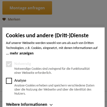
Montage anfragen
Merken
Artikel-Nr.:
4018427306915
Cookies und andere (Dritt-)Dienste
Beschreibung
Auf unserer Webseite werden sowohl von uns als auch von Dritten
Technologien, z.B. Cookies, eingesetzt, mit denen Informationen auf
Jetzt wurde die TRITTY 100 um einen weiteren Aspekt
erweitert: Mit einer gemischten Verlegung...
mehr
Ihrem Endgerät gespeichert und/oder von Ihrem Endgerät abgerufen
mehr anzeigen
werden. Bei den Cookies unterscheiden wir folgende Kategorien:
Notwendige Cookies, Analyse-, Marketing- und Statistik-Cookies. Bei
Notwendig
---
den notwendigen Cookies handelt es sich um solche, die technisch
Notwendige Cookies sind zwingend für die Funktionalität
einer Webseite erforderlich.
notwendig sind, um den von Ihnen gewünschten Dienst
bereitzustellen, die übrigen Cookies werden nur auf Grund einer von
Ähnliche Artikel
Analyse
Ihnen erteilten Einwilligung gesetzt. Die Einwilligung ist freiwillig.
Analyse-Cookies erheben und speichern verschiedene Daten
Personen, die das 16. Lebensjahr noch nicht vollendet haben,
über die Nutzung der Webseite und über die Identität des
benötigen die Zustimmung der Sorgeberechtigten. Sie können Ihre
Nutzers.
Service Hotline
Entscheidung jederzeit mit Wirkung für die Zukunft widerrufen. Rufen
Sie dazu lediglich den Cookie-Banner erneut auf und ändern Sie Ihre
Weitere Informationen