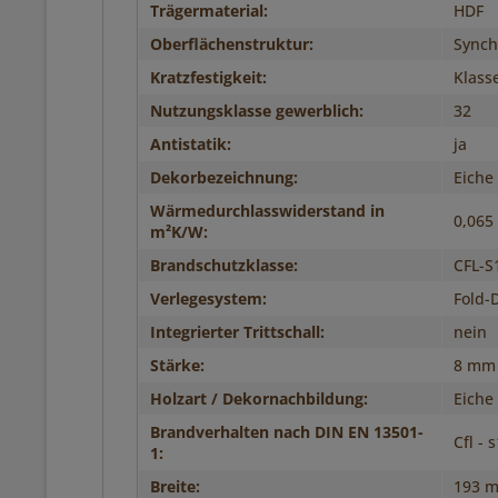
Trägermaterial:
HDF
Oberflächenstruktur:
Synch
Kratzfestigkeit:
Klass
Nutzungsklasse gewerblich:
32
Antistatik:
ja
Dekorbezeichnung:
Eiche
Wärmedurchlasswiderstand in
0,065
m²K/W:
Brandschutzklasse:
CFL-S
Verlegesystem:
Fold-
Integrierter Trittschall:
nein
Stärke:
8 mm
Holzart / Dekornachbildung:
Eiche
Brandverhalten nach DIN EN 13501-
Cfl - 
1:
Breite:
193 