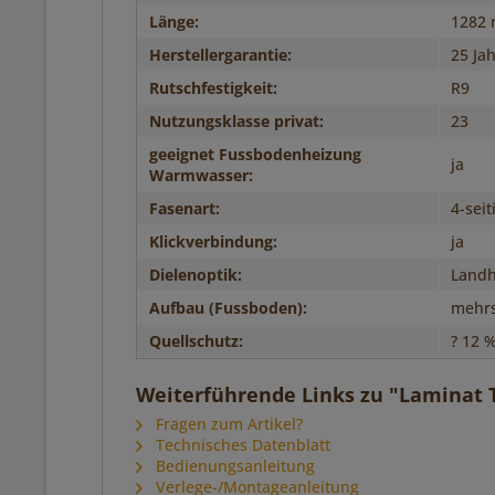
Länge:
1282
Herstellergarantie:
25 Ja
Rutschfestigkeit:
R9
Nutzungsklasse privat:
23
geeignet Fussbodenheizung
ja
Warmwasser:
Fasenart:
4-seit
Klickverbindung:
ja
Dielenoptik:
Landh
Aufbau (Fussboden):
mehrs
Quellschutz:
? 12 
Weiterführende Links zu "Laminat T
Fragen zum Artikel?
Technisches Datenblatt
Bedienungsanleitung
Verlege-/Montageanleitung