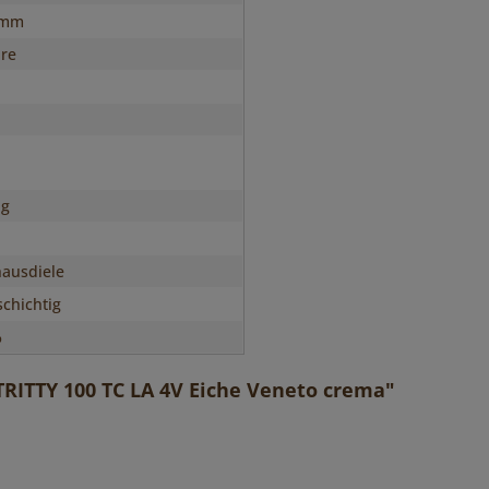
 mm
hre
ig
ausdiele
chichtig
%
RITTY 100 TC LA 4V Eiche Veneto crema"