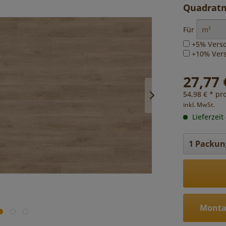
Quadratm
Für
+5% Versc
+10% Versc
27,77 
54,98 € * pr
inkl. MwSt.
Lieferzeit
Monta