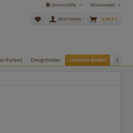
Service/Hilfe
Wissenswelt
Mein Konto
0,00 € *
en-Parkett
Designböden
Laminat-Boden
Pflege
