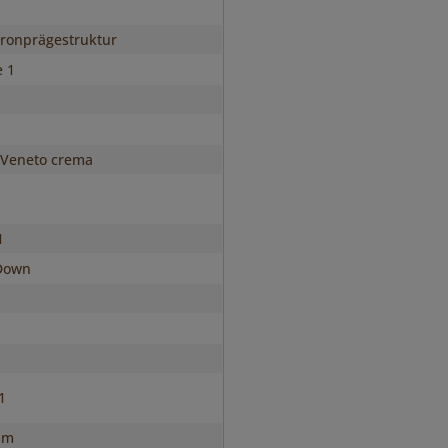
ronprägestruktur
e 1
 Veneto crema
1
Down
s1
mm