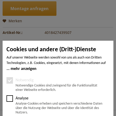
Montage anfragen
Merken
Artikel-Nr.:
4018427439507
Beschreibung
Cookies und andere (Dritt-)Dienste
Jetzt wurde die TRITTY 100 um einen weiteren Aspekt
erweitert: Mit einer gemischten Verlegung...
mehr
Auf unserer Webseite werden sowohl von uns als auch von Dritten
Technologien, z.B. Cookies, eingesetzt, mit denen Informationen auf
Ihrem Endgerät gespeichert und/oder von Ihrem Endgerät abgerufen
mehr anzeigen
---
werden. Bei den Cookies unterscheiden wir folgende Kategorien:
Notwendige Cookies, Analyse-, Marketing- und Statistik-Cookies. Bei
Notwendig
den notwendigen Cookies handelt es sich um solche, die technisch
Notwendige Cookies sind zwingend für die Funktionalität
Ähnliche Artikel
einer Webseite erforderlich.
notwendig sind, um den von Ihnen gewünschten Dienst
bereitzustellen, die übrigen Cookies werden nur auf Grund einer von
Analyse
Kunden haben sich ebenfalls angesehen
Ihnen erteilten Einwilligung gesetzt. Die Einwilligung ist freiwillig.
Analyse-Cookies erheben und speichern verschiedene Daten
Personen, die das 16. Lebensjahr noch nicht vollendet haben,
über die Nutzung der Webseite und über die Identität des
benötigen die Zustimmung der Sorgeberechtigten. Sie können Ihre
Nutzers.
Service Hotline