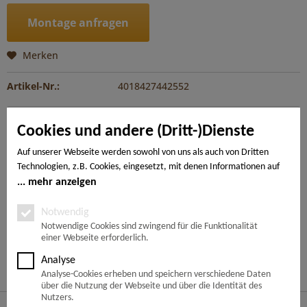
Montage anfragen
Merken
Artikel-Nr.:
4018427442552
Beschreibung
Cookies und andere (Dritt-)Dienste
Jetzt wurde die TRITTY 100 um einen weiteren Aspekt
erweitert: Mit einer gemischten Verlegung...
mehr
Auf unserer Webseite werden sowohl von uns als auch von Dritten
Technologien, z.B. Cookies, eingesetzt, mit denen Informationen auf
Ihrem Endgerät gespeichert und/oder von Ihrem Endgerät abgerufen
mehr anzeigen
---
werden. Bei den Cookies unterscheiden wir folgende Kategorien:
Notwendige Cookies, Analyse-, Marketing- und Statistik-Cookies. Bei
Notwendig
den notwendigen Cookies handelt es sich um solche, die technisch
Notwendige Cookies sind zwingend für die Funktionalität
Ähnliche Artikel
einer Webseite erforderlich.
notwendig sind, um den von Ihnen gewünschten Dienst
bereitzustellen, die übrigen Cookies werden nur auf Grund einer von
Analyse
Kunden haben sich ebenfalls angesehen
Ihnen erteilten Einwilligung gesetzt. Die Einwilligung ist freiwillig.
Analyse-Cookies erheben und speichern verschiedene Daten
Personen, die das 16. Lebensjahr noch nicht vollendet haben,
über die Nutzung der Webseite und über die Identität des
benötigen die Zustimmung der Sorgeberechtigten. Sie können Ihre
Nutzers.
Service Hotline