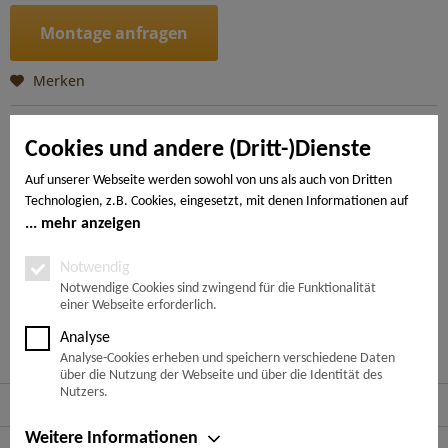
Montage anfragen
Merken
Artikel-Nr.:
4018427526955
Cookies und andere (Dritt-)Dienste
Beschreibung
Auf unserer Webseite werden sowohl von uns als auch von Dritten
Technologien, z.B. Cookies, eingesetzt, mit denen Informationen auf
Ob groß oder klein: Das klassische Dielenformat macht in
jedem Raum eine gute Figur. Durch die...
mehr
Ihrem Endgerät gespeichert und/oder von Ihrem Endgerät abgerufen
mehr anzeigen
werden. Bei den Cookies unterscheiden wir folgende Kategorien:
Notwendige Cookies, Analyse-, Marketing- und Statistik-Cookies. Bei
Notwendig
---
den notwendigen Cookies handelt es sich um solche, die technisch
Notwendige Cookies sind zwingend für die Funktionalität
einer Webseite erforderlich.
notwendig sind, um den von Ihnen gewünschten Dienst
bereitzustellen, die übrigen Cookies werden nur auf Grund einer von
Ähnliche Artikel
Analyse
Ihnen erteilten Einwilligung gesetzt. Die Einwilligung ist freiwillig.
Analyse-Cookies erheben und speichern verschiedene Daten
Personen, die das 16. Lebensjahr noch nicht vollendet haben,
über die Nutzung der Webseite und über die Identität des
benötigen die Zustimmung der Sorgeberechtigten. Sie können Ihre
Nutzers.
Service Hotline
Entscheidung jederzeit mit Wirkung für die Zukunft widerrufen. Rufen
Sie dazu lediglich den Cookie-Banner erneut auf und ändern Sie Ihre
Weitere Informationen