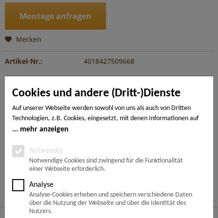
Montage anfragen
Merken
Artikel-Nr.:
4018427509668
Beschreibung
Cookies und andere (Dritt-)Dienste
Das extrabreite Landhausdielen-Format verleiht großen
Räumen eine besonders weitläufige, elegante...
mehr
Auf unserer Webseite werden sowohl von uns als auch von Dritten
Technologien, z.B. Cookies, eingesetzt, mit denen Informationen auf
Ihrem Endgerät gespeichert und/oder von Ihrem Endgerät abgerufen
mehr anzeigen
---
werden. Bei den Cookies unterscheiden wir folgende Kategorien:
Notwendige Cookies, Analyse-, Marketing- und Statistik-Cookies. Bei
Notwendig
den notwendigen Cookies handelt es sich um solche, die technisch
Notwendige Cookies sind zwingend für die Funktionalität
Ähnliche Artikel
einer Webseite erforderlich.
notwendig sind, um den von Ihnen gewünschten Dienst
bereitzustellen, die übrigen Cookies werden nur auf Grund einer von
Analyse
Kunden haben sich ebenfalls angesehen
Ihnen erteilten Einwilligung gesetzt. Die Einwilligung ist freiwillig.
Analyse-Cookies erheben und speichern verschiedene Daten
Personen, die das 16. Lebensjahr noch nicht vollendet haben,
über die Nutzung der Webseite und über die Identität des
benötigen die Zustimmung der Sorgeberechtigten. Sie können Ihre
Nutzers.
Service Hotline