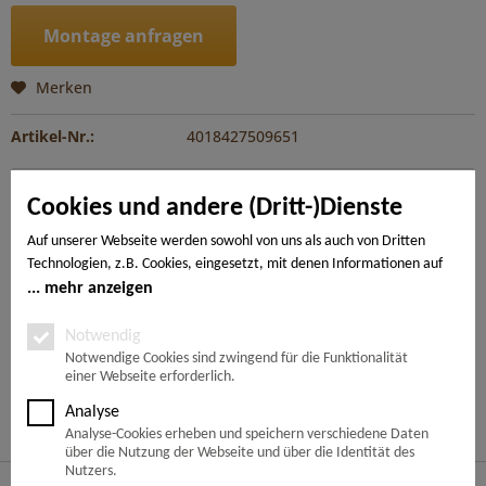
Montage anfragen
Merken
Artikel-Nr.:
4018427509651
Beschreibung
Cookies und andere (Dritt-)Dienste
Das extrabreite Landhausdielen-Format verleiht großen
Räumen eine besonders weitläufige, elegante...
mehr
Auf unserer Webseite werden sowohl von uns als auch von Dritten
Technologien, z.B. Cookies, eingesetzt, mit denen Informationen auf
Ihrem Endgerät gespeichert und/oder von Ihrem Endgerät abgerufen
mehr anzeigen
---
werden. Bei den Cookies unterscheiden wir folgende Kategorien:
Notwendige Cookies, Analyse-, Marketing- und Statistik-Cookies. Bei
Notwendig
den notwendigen Cookies handelt es sich um solche, die technisch
Notwendige Cookies sind zwingend für die Funktionalität
Ähnliche Artikel
einer Webseite erforderlich.
notwendig sind, um den von Ihnen gewünschten Dienst
bereitzustellen, die übrigen Cookies werden nur auf Grund einer von
Analyse
Kunden haben sich ebenfalls angesehen
Ihnen erteilten Einwilligung gesetzt. Die Einwilligung ist freiwillig.
Analyse-Cookies erheben und speichern verschiedene Daten
Personen, die das 16. Lebensjahr noch nicht vollendet haben,
über die Nutzung der Webseite und über die Identität des
benötigen die Zustimmung der Sorgeberechtigten. Sie können Ihre
Nutzers.
Service Hotline