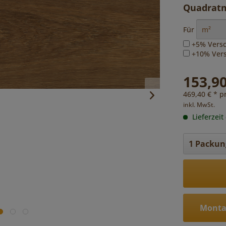
Quadratm
Für
+5% Versc
+10% Versc
153,90
469,40 € * p
inkl. MwSt.
Lieferzeit
Monta