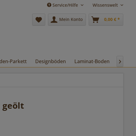
Service/Hilfe
Wissenswelt
Mein Konto
0,00 € *
den-Parkett
Designböden
Laminat-Boden
Pflege

 geölt