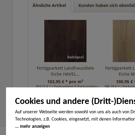
Ähnliche Artikel
Kunden haben sich ebenfal
Fertigparkett Landhausdiele
Fertigparkett 
Eiche HAVEL...
Eiche M
102,95 € * pro m²
100,95 € 
353,12 € * / Packung(en) (1 Packung(en) = 3,43 m²)
346,26 € * / Packung
Cookies und andere (Dritt-)Dien
Auf unserer Webseite werden sowohl von uns als auch von Dr
Technologien, z.B. Cookies, eingesetzt, mit denen Informatio
Endgerät gespeichert und/oder von Ihrem Endgerät abgeruf
mehr anzeigen
den Cookies unterscheiden wir folgende Kategorien: Notwend