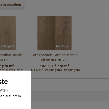
ls angesehen
Landhausdiele
Fertigparkett Landhausdiele
ULDE...
Eiche REGNITZ...
* pro m²
102,95 € * pro m²
(en) (1 Packung(en) = 3,43 m²)
353,12 € * / Packung(en) (1 Packung(en) = 3,43 m²)
ste
itten
nen auf Ihrem
en werden. Bei
ige Cookies,