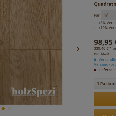
Quadratm
Für
+5% Versc
+10% Versc
98,95 
339,40 € * p
inkl. MwSt.
Versandkos
Versandkost
Lieferzeit