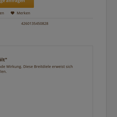
ge anfragen
hen
Merken
4260135450828
lt"
nde Wirkung. Diese Breitdiele erweist sich
len.