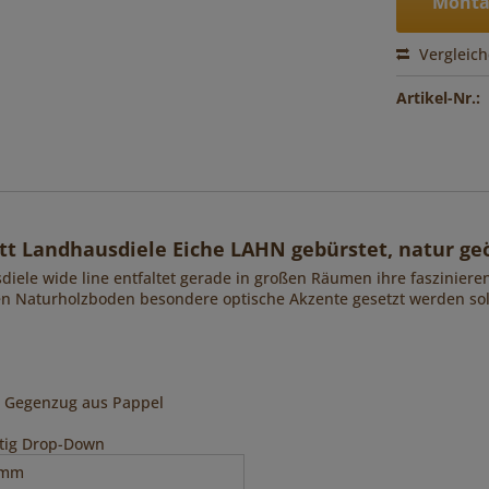
Monta
Vergleic
Artikel-Nr.:
t Landhausdiele Eiche LAHN gebürstet, natur geö
sdiele wide line entfaltet gerade in großen Räumen ihre fasziniere
ten Naturholzboden besondere optische Akzente gesetzt werden sol
nd Gegenzug aus Pappel
itig Drop-Down
 mm