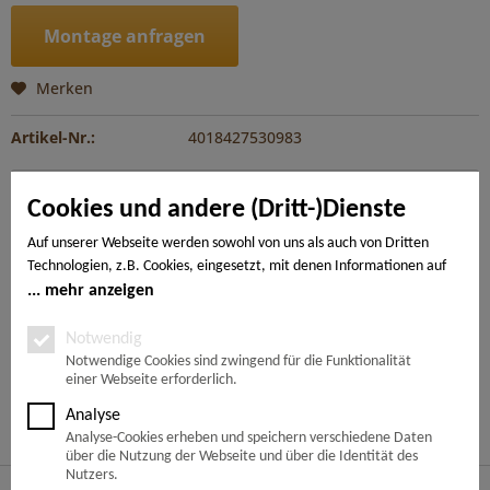
Montage anfragen
Merken
Artikel-Nr.:
4018427530983
Beschreibung
Cookies und andere (Dritt-)Dienste
Der WaveAqua mit spezieller Surface Protect Oberfläche ist
extrem kratzbeständig und steckt all...
mehr
Auf unserer Webseite werden sowohl von uns als auch von Dritten
Technologien, z.B. Cookies, eingesetzt, mit denen Informationen auf
Ihrem Endgerät gespeichert und/oder von Ihrem Endgerät abgerufen
mehr anzeigen
---
werden. Bei den Cookies unterscheiden wir folgende Kategorien:
Notwendige Cookies, Analyse-, Marketing- und Statistik-Cookies. Bei
Notwendig
den notwendigen Cookies handelt es sich um solche, die technisch
Notwendige Cookies sind zwingend für die Funktionalität
Ähnliche Artikel
einer Webseite erforderlich.
notwendig sind, um den von Ihnen gewünschten Dienst
bereitzustellen, die übrigen Cookies werden nur auf Grund einer von
Analyse
Kunden haben sich ebenfalls angesehen
Ihnen erteilten Einwilligung gesetzt. Die Einwilligung ist freiwillig.
Analyse-Cookies erheben und speichern verschiedene Daten
Personen, die das 16. Lebensjahr noch nicht vollendet haben,
über die Nutzung der Webseite und über die Identität des
benötigen die Zustimmung der Sorgeberechtigten. Sie können Ihre
Nutzers.
Service Hotline