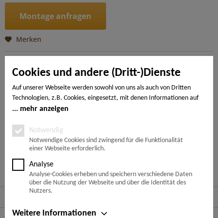
Montage anfragen
Merken
Artikel-Nr.:
4018427440145
Cookies und andere (Dritt-)Dienste
Beschreibung
Auf unserer Webseite werden sowohl von uns als auch von Dritten
Technologien, z.B. Cookies, eingesetzt, mit denen Informationen auf
Moderne Wohntrends sind frei von üppiger, den Raum
einengender Möblierung. Weniger ist mehr -...
mehr
Ihrem Endgerät gespeichert und/oder von Ihrem Endgerät abgerufen
mehr anzeigen
werden. Bei den Cookies unterscheiden wir folgende Kategorien:
Notwendige Cookies, Analyse-, Marketing- und Statistik-Cookies. Bei
Notwendig
---
den notwendigen Cookies handelt es sich um solche, die technisch
Notwendige Cookies sind zwingend für die Funktionalität
einer Webseite erforderlich.
notwendig sind, um den von Ihnen gewünschten Dienst
bereitzustellen, die übrigen Cookies werden nur auf Grund einer von
Ähnliche Artikel
Analyse
Ihnen erteilten Einwilligung gesetzt. Die Einwilligung ist freiwillig.
Analyse-Cookies erheben und speichern verschiedene Daten
Personen, die das 16. Lebensjahr noch nicht vollendet haben,
über die Nutzung der Webseite und über die Identität des
benötigen die Zustimmung der Sorgeberechtigten. Sie können Ihre
Nutzers.
Service Hotline
Entscheidung jederzeit mit Wirkung für die Zukunft widerrufen. Rufen
Sie dazu lediglich den Cookie-Banner erneut auf und ändern Sie Ihre
Weitere Informationen