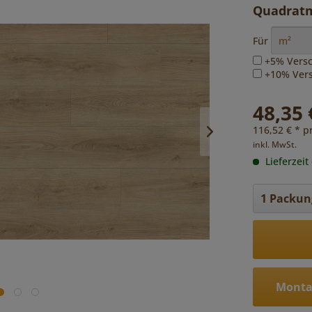
Quadratm
Für
+5% Versc
+10% Versc
48,35 
116,52 € * p
inkl. MwSt.
Lieferzeit
Monta