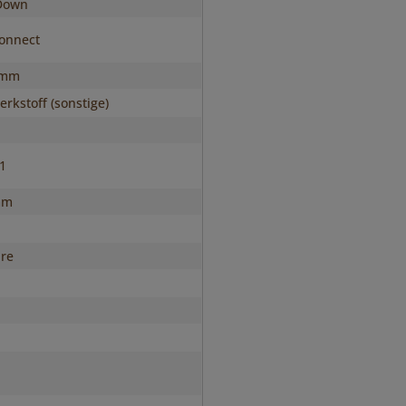
Down
onnect
 mm
rkstoff (sonstige)
s1
mm
hre