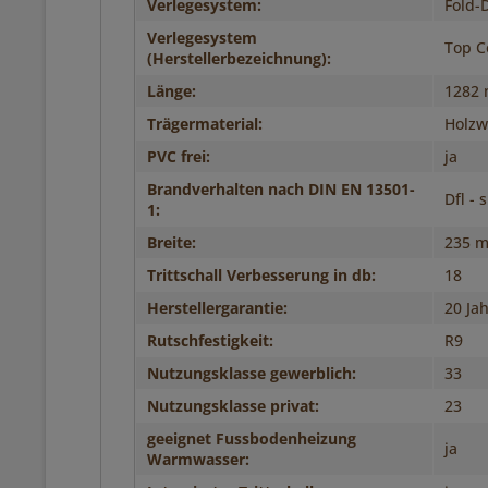
Verlegesystem:
Fold-
Verlegesystem
Top C
(Herstellerbezeichnung):
Länge:
1282
Trägermaterial:
Holzwe
PVC frei:
ja
Brandverhalten nach DIN EN 13501-
Dfl - 
1:
Breite:
235 
Trittschall Verbesserung in db:
18
Herstellergarantie:
20 Ja
Rutschfestigkeit:
R9
Nutzungsklasse gewerblich:
33
Nutzungsklasse privat:
23
geeignet Fussbodenheizung
ja
Warmwasser: