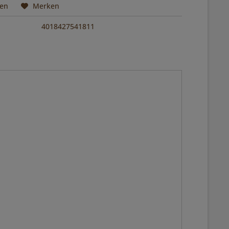
hen
Merken
4018427541811