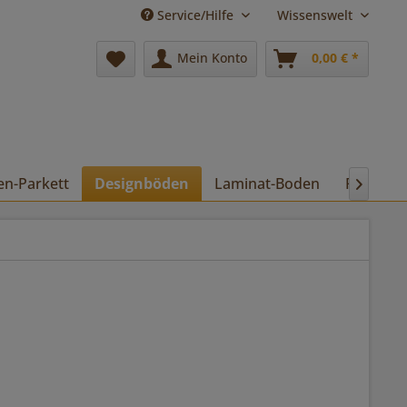
Service/Hilfe
Wissenswelt
Mein Konto
0,00 € *
en-Parkett
Designböden
Laminat-Boden
Pflege
