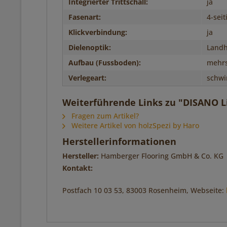
Integrierter Trittschall:
ja
Fasenart:
4-seit
Klickverbindung:
ja
Dielenoptik:
Landh
Aufbau (Fussboden):
mehrs
Verlegeart:
schw
Weiterführende Links zu "DISANO Li
Fragen zum Artikel?
Weitere Artikel von holzSpezi by Haro
Herstellerinformationen
Hersteller:
Hamberger Flooring GmbH & Co. KG
Kontakt:
Postfach 10 03 53, 83003 Rosenheim, Webseite: