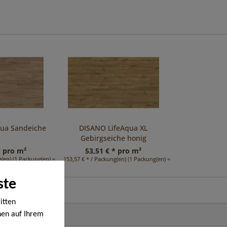
qua Sandeiche
DISANO LifeAqua XL
Gebirgseiche honig
* pro m²
53,51 € * pro m²
(en) (1 Packung(en) = 2,41 m²)
153,57 € * / Packung(en) (1 Packung(en) = 2,87 m²)
ste
itten
nen auf Ihrem
en werden. Bei