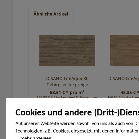
Ähnliche Artikel
DISANO LifeAqua XL
DISANO LifeA
Gebirgseiche greige
53,51 € * pro m²
48,35 € 
153,57 € * / Packung(en) (1 Packung(en) = 2,87 m²)
116,52 € * / Packung
Cookies und andere (Dritt-)Dien
Auf unserer Webseite werden sowohl von uns als auch von Dr
Technologien, z.B. Cookies, eingesetzt, mit denen Informatio
Endgerät gespeichert und/oder von Ihrem Endgerät abgeruf
mehr anzeigen