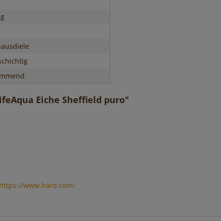
ig
ausdiele
chichtig
immend
feAqua Eiche Sheffield puro"
https://www.haro.com/