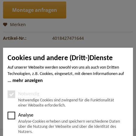
Montage anfragen
Merken
Artikel-Nr.:
4018427471644
Beschreibung
Cookies und andere (Dritt-)Dienste
Der WaveAqua mit spezieller Surface Protect Oberfläche ist
extrem kratzbeständig und steckt all...
mehr
Auf unserer Webseite werden sowohl von uns als auch von Dritten
Technologien, z.B. Cookies, eingesetzt, mit denen Informationen auf
Ihrem Endgerät gespeichert und/oder von Ihrem Endgerät abgerufen
mehr anzeigen
---
werden. Bei den Cookies unterscheiden wir folgende Kategorien:
Notwendige Cookies, Analyse-, Marketing- und Statistik-Cookies. Bei
Notwendig
den notwendigen Cookies handelt es sich um solche, die technisch
Notwendige Cookies sind zwingend für die Funktionalität
Ähnliche Artikel
einer Webseite erforderlich.
notwendig sind, um den von Ihnen gewünschten Dienst
bereitzustellen, die übrigen Cookies werden nur auf Grund einer von
Analyse
Kunden haben sich ebenfalls angesehen
Ihnen erteilten Einwilligung gesetzt. Die Einwilligung ist freiwillig.
Analyse-Cookies erheben und speichern verschiedene Daten
Personen, die das 16. Lebensjahr noch nicht vollendet haben,
über die Nutzung der Webseite und über die Identität des
benötigen die Zustimmung der Sorgeberechtigten. Sie können Ihre
Nutzers.
Service Hotline